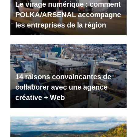
Instagram
Le virage numérique : comment
Carrière
POLKA/ARSENAL accompagne
les entreprises de la région
14 raisons convaincantes de
collaborer avec une agence
créative + Web