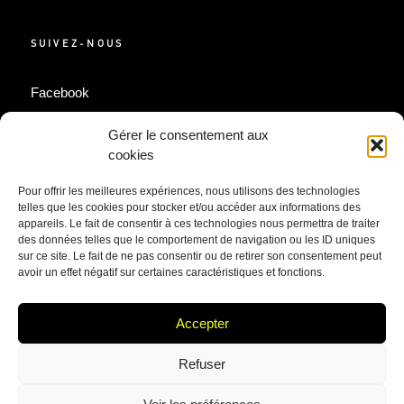
SUIVEZ-NOUS
Facebook
LinkedIn
Gérer le consentement aux
Instagram
cookies
Pour offrir les meilleures expériences, nous utilisons des technologies
telles que les cookies pour stocker et/ou accéder aux informations des
INFOLETTRE
appareils. Le fait de consentir à ces technologies nous permettra de traiter
des données telles que le comportement de navigation ou les ID uniques
sur ce site. Le fait de ne pas consentir ou de retirer son consentement peut
Inscrivez-vous à notre infolettre pour obtenir des conseils
avoir un effet négatif sur certaines caractéristiques et fonctions.
de pro et avoir un accès privilégié à notre équipe.
Accepter
M'inscrire
Refuser